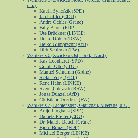
u.a.)
Katrin Synofzik (SPD)
Jan Löffler (CDU)
André Oehler (Grüne)
Billy Bauer (FDP)
Ute Brückner (LINKE)
Heiko Döhler (BSW)
Heiko Gumprecht (AfD)
Dirk Schirmer (FW)
Wahlkreis 6 (Zwickau Ost, -Süd, -Nord)
Kay Leonhardt (SPD)
Gerald Otto (CDU)
Manuel Schramm (Grüne)
Stefan Voigt (FDP)
Rene Hahn (LINKE)
Sven Quilitzsch (BSW)
Jonas Dünzel (AfD)
Christiane Drechsel (FW)
Wahlkreis 7 (Lichtenstein, Glauchau, Meerane, u.a.)
Antje Junghans (SPD)
Daniela Pfeifer (CDU)
Dr. Mandy Bauch (Grüne)
Björn Bunzel (FDP)
Michael Berger (LINKE)