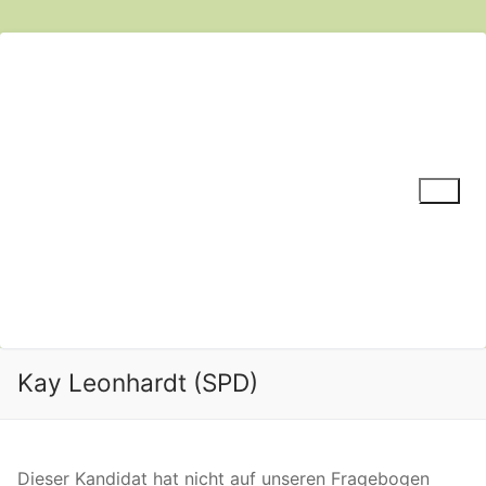
Zum
Inhalt
springen
Suchen nach:
Kay Leonhardt (SPD)
Dieser Kandidat hat nicht auf unseren Fragebogen