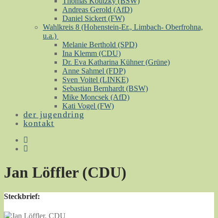
Thomas Koutzky (BSW)
Andreas Gerold (AfD)
Daniel Sickert (FW)
Wahlkreis 8 (Hohenstein-Er., Limbach- Oberfrohna,
u.a.)
Melanie Berthold (SPD)
Ina Klemm (CDU)
Dr. Eva Katharina Kühner (Grüne)
Anne Sahmel (FDP)
Sven Voitel (LINKE)
Sebastian Bernhardt (BSW)
Mike Moncsek (AfD)
Kati Vogel (FW)
der jugendring
kontakt
Jan Löffler (CDU)
Steckbrief: