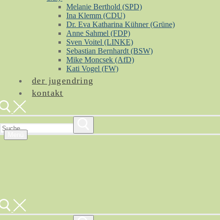
Melanie Berthold (SPD)
Ina Klemm (CDU)
Dr. Eva Katharina Kühner (Grüne)
Anne Sahmel (FDP)
Sven Voitel (LINKE)
Sebastian Bernhardt (BSW)
Mike Moncsek (AfD)
Kati Vogel (FW)
der jugendring
kontakt
Suchen
nach:
Menü
Suchen