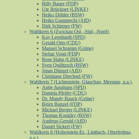
Billy Bauer (FDP)
Ute Brückner (LINKE)
Heiko Döhler (BSW)
Heiko Gumprecht (AfD)
Dirk Schirmer (FW)
Wahlkreis 6 (Zwickau Ost, -Süd, -Nord)
Kay Leonhardt (SPD)
Gerald Otto (CDU)
Manuel Schramm (Grüne)
Stefan Voigt (FDP)
Rene Hahn (LINKE)
Sven Quilitzsch (BSW)
Jonas Dünzel (AfD)
Christiane Drechsel (FW)
Wahlkreis 7 (Lichtenstein, Glauchau, Meerane, u.a.)
Antje Junghans (SPD)
Daniela Pfeifer (CDU)
Dr. Mandy Bauch (Grüne)
Björn Bunzel (FDP)
Michael Berger (LINKE)
Thomas Koutzky (BSW)
Andreas Gerold (AfD)
Daniel Sickert (FW)
Wahlkreis 8 (Hohenstein-Er., Limbach- Oberfrohna,
u.a.)