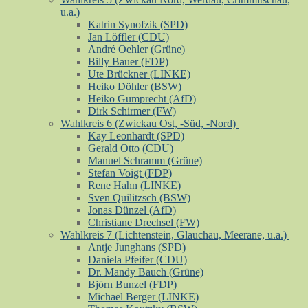
u.a.)
Katrin Synofzik (SPD)
Jan Löffler (CDU)
André Oehler (Grüne)
Billy Bauer (FDP)
Ute Brückner (LINKE)
Heiko Döhler (BSW)
Heiko Gumprecht (AfD)
Dirk Schirmer (FW)
Wahlkreis 6 (Zwickau Ost, -Süd, -Nord)
Kay Leonhardt (SPD)
Gerald Otto (CDU)
Manuel Schramm (Grüne)
Stefan Voigt (FDP)
Rene Hahn (LINKE)
Sven Quilitzsch (BSW)
Jonas Dünzel (AfD)
Christiane Drechsel (FW)
Wahlkreis 7 (Lichtenstein, Glauchau, Meerane, u.a.)
Antje Junghans (SPD)
Daniela Pfeifer (CDU)
Dr. Mandy Bauch (Grüne)
Björn Bunzel (FDP)
Michael Berger (LINKE)