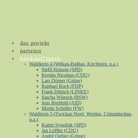
das projekt
Zum
Menü
Schließen
Inhalt
parteien
springen
kandidat*innen
Wahlkreis 4 (Wilkau-Haßlau, Kirchberg, u.a.)
Steffi Heinzig (SPD)
Kerstin Nicolaus (CDU)
Lars Dörner (Grüne)
Raphael Roch (FDP)
Frank Dittrich (LINKE)
Sascha Wünsch (BSW)
Jens Breitfeld (AfD)
Moritz Schüller (FW)
Wahlkreis 5 (Zwickau Nord, Werdau, Crimmitschau,
u.a.)
Katrin Synofzik (SPD)
Jan Löffler (CDU)
André Oehler (Grüne)