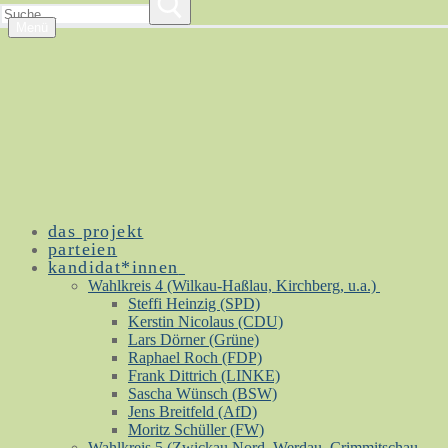
nach:
Menü
das projekt
parteien
kandidat*innen
Wahlkreis 4 (Wilkau-Haßlau, Kirchberg, u.a.)
Steffi Heinzig (SPD)
Kerstin Nicolaus (CDU)
Lars Dörner (Grüne)
Raphael Roch (FDP)
Frank Dittrich (LINKE)
Sascha Wünsch (BSW)
Jens Breitfeld (AfD)
Moritz Schüller (FW)
Wahlkreis 5 (Zwickau Nord, Werdau, Crimmitschau,